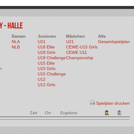
 - HALLE
Damen
Junioren
Mädchen
Alle
NLA
U21
U21
Gesamtspielplan
NLB
U18 Elite
CEWE-U15 Girls
U18 Girls
CEWE U11
U18 Challenge
Championship
U15 Elite
n
U15 Girls
U15 Challenge
U12
U12 Girls
Spielplan drucken
Zeit
Ort
Ergebnis