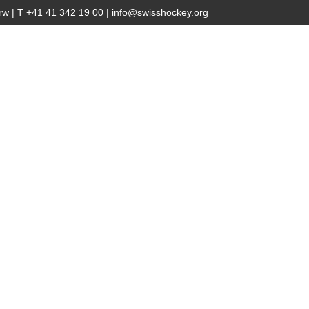
w | T +41 41 342 19 00 |
info@swisshockey.org