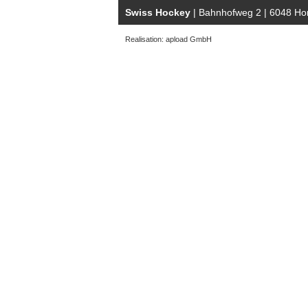
Swiss Hockey
| Bahnhofweg 2 | 6048 Hor
Realisation: apload GmbH