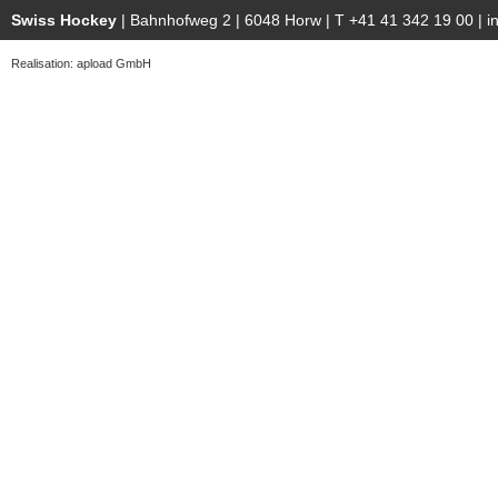
Swiss Hockey
| Bahnhofweg 2 | 6048 Horw | T +41 41 342 19 00 |
i
Realisation: apload GmbH