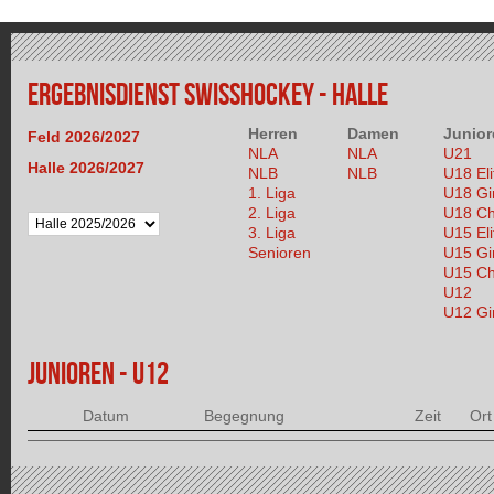
ERGEBNISDIENST SWISSHOCKEY - HALLE
Herren
Damen
Junior
Feld 2026/2027
NLA
NLA
U21
Halle 2026/2027
NLB
NLB
U18 Eli
1. Liga
U18 Gir
2. Liga
U18 Ch
3. Liga
U15 Eli
Senioren
U15 Gir
U15 Ch
U12
U12 Gir
JUNIOREN - U12
Datum
Begegnung
Zeit
Ort